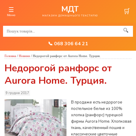
МДТ
☰
🛒
Меню
МАГАЗИН ДОМАШНЬОГО ТЕКСТИЛЮ
🔍
📞 068 306 64 21
Головна
/
Новини
/
Недорогой ранфорс от Aurora Home. Турция.
Недорогой ранфорс от
Aurora Home. Турция.
9 грудня 2017
В продаже есть недорогое
постельное белье из 100%
хлопка (ранфорс) турецкой
фирмы Aurora Home. Хлопковая
ткань, качественный пошив и
классические цветочные