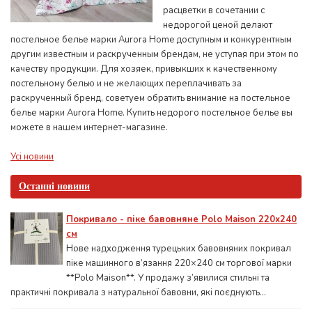
расцветки в сочетании с
недорогой ценой делают
постельное белье марки Aurora Home доступным и конкурентным
другим известным и раскрученным брендам, не уступая при этом по
качеству продукции. Для хозяек, привыкших к качественному
постельному белью и не желающих переплачивать за
раскрученный бренд, советуем обратить внимание на постельное
белье марки Aurora Home. Купить недорого постельное белье вы
можете в нашем интернет-магазине.
Усі новини
Останні новини
Покривало - піке бавовняне Polo Maison 220х240
см
Нове надходження турецьких бавовняних покривал
піке машинного в’язання 220×240 см торгової марки
**Polo Maison**. У продажу з’явилися стильні та
практичні покривала з натуральної бавовни, які поєднують...