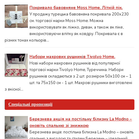
Покривало бавовняне Moss Home. Літній пік.
У продажу турецька бавовняна покривала 200x230
см. торгової марки Moss Home. Можна
використовувати як ліжко, диван, а також як піке,
використовуючи влітку як ковдру. Покривала є в
різних тонах кольорів...
Набори махрових рушників Tivolyo Home.
Нові набори махрових рушників від популярної
торгової марки Tivolyo Home, Туреччина. Набори
рушників складаються з 2 шт. розміром 50x100 см – 1
шт. та 75х150 см - 1 шт. Махрові рушники виготовлені
з якісної...
Спеціальні пропозиції
Березнева акція на постільну білизну La Modno –
оновіть спальню зі знижкою
Березнева акція: постільна білизна La Modno – оновіть
спальню з вигодою та стилем Березень – ідеальний