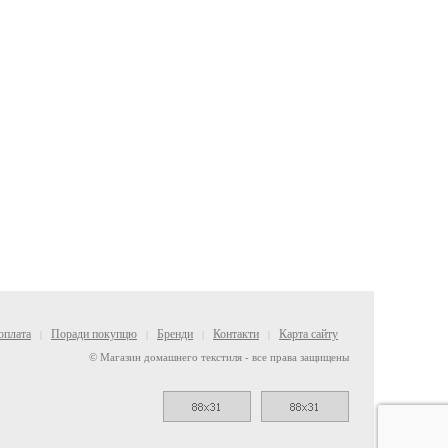
оплата
Поради покупцю
Бренди
Контакти
Карта сайту
|
|
|
|
© Магазин домашнего текстиля - все права защищены