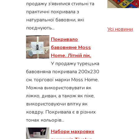
продажу з’явилися стильні та
практичні покривала з
натуральної бавовни, які
поєднують...
Усі новини
Покривало
бавовняне Moss
Home. Літній пік.
У продажу турецька
бавовняна покривала 200x230
см. торгової марки Moss Home.
Можна використовувати як
ліжко, диван, а також як піке,
використовуючи влітку як
ковдру. Покривала є в різних
тонах кольорів...
Набори махрових