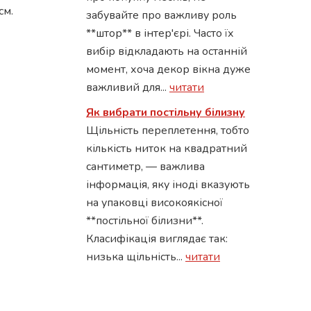
см.
забувайте про важливу роль
**штор** в інтер'єрі. Часто їх
вибір відкладають на останній
момент, хоча декор вікна дуже
важливий для...
читати
Як вибрати постільну білизну
Щільність переплетення, тобто
кількість ниток на квадратний
сантиметр, — важлива
інформація, яку іноді вказують
на упаковці високоякісної
**постільної білизни**.
Класифікація виглядає так:
низька щільність...
читати