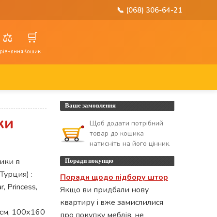
📞 (068) 306-64-21
⚖️
🛒
рівняння
Кошик
Ваше замовлення
ки
Щоб додати потрібний
товар до кошика
натисніть на його цінник.
ики в
Поради покупцю
Турция) :
Поради щодо підбору штор
r, Princess,
Якщо ви придбали нову
квартиру і вже замислилися
см, 100х160
про покупку меблів, не