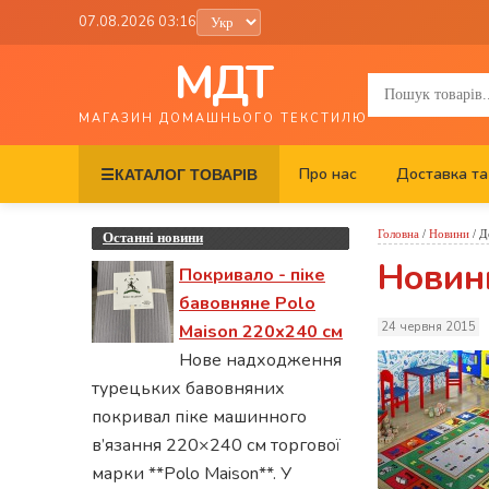
07.08.2026 03:16
МДТ
МАГАЗИН ДОМАШНЬОГО ТЕКСТИЛЮ
Про нас
Доставка та
☰
КАТАЛОГ ТОВАРІВ
Головна
/
Новини
/
Д
Останні новини
Новинк
Покривало - піке
бавовняне Polo
24 червня 2015
Maison 220х240 см
Нове надходження
турецьких бавовняних
покривал піке машинного
в’язання 220×240 см торгової
марки **Polo Maison**. У