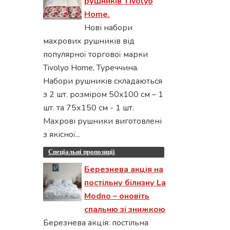
рушників Tivolyo
Home.
Нові набори
махрових рушників від
популярної торгової марки
Tivolyo Home, Туреччина.
Набори рушників складаються
з 2 шт. розміром 50x100 см – 1
шт. та 75х150 см - 1 шт.
Махрові рушники виготовлені
з якісної...
Спеціальні пропозиції
Березнева акція на
постільну білизну La
Modno – оновіть
спальню зі знижкою
Березнева акція: постільна