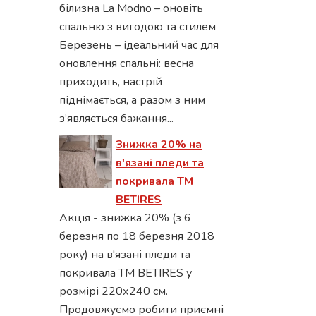
білизна La Modno – оновіть
спальню з вигодою та стилем
Березень – ідеальний час для
оновлення спальні: весна
приходить, настрій
піднімається, а разом з ним
з’являється бажання...
Знижка 20% на
в'язані пледи та
покривала ТМ
BETIRES
Акція - знижка 20% (з 6
березня по 18 березня 2018
року) на в'язані пледи та
покривала ТМ BETIRES у
розмірі 220х240 см.
Продовжуємо робити приємні