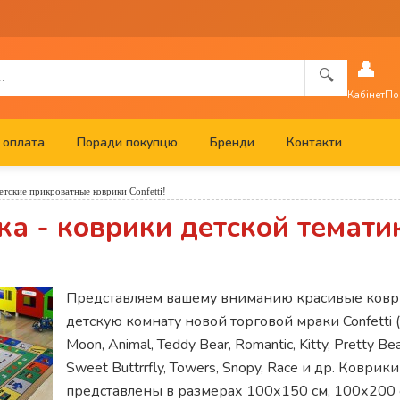
👤
🔍
Кабінет
По
 оплата
Поради покупцю
Бренди
Контакти
етские прикроватные коврики Confetti!
а - коврики детской темати
Представляем вашему вниманию красивые ковр
детскую комнату новой торговой мраки Confetti (
Moon, Animal, Teddy Bear, Romantic, Kitty, Pretty Bea
Sweet Buttrrfly, Towers, Snopy, Race и др. Коврики
представлены в размерах 100х150 см, 100х200 