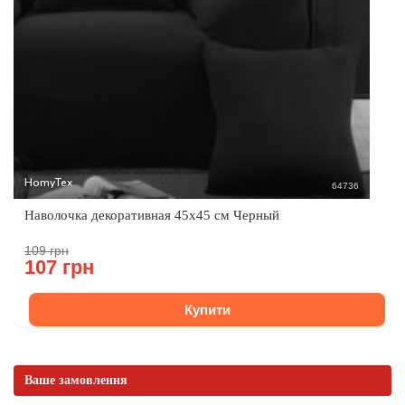
HomyTex
64736
Наволочка декоративная 45x45 см Черный
109 грн
107 грн
Купити
Ваше замовлення