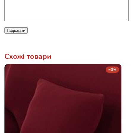
Надіслати
Схожі товари
−3%