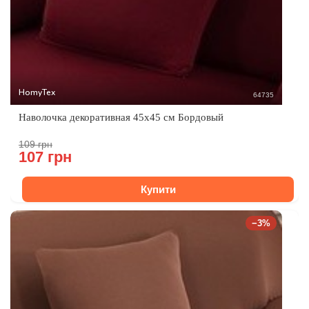
HomyTex
64735
Наволочка декоративная 45x45 см Бордовый
109 грн
107 грн
Купити
−3%