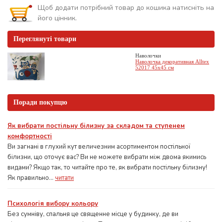
Щоб додати потрібний товар до кошика натисніть на
його цінник.
Переглянуті товари
Наволочки
Наволочка декоративная Alltex
52017 45x45 см
Поради покупцю
Як вибрати постільну білизну за складом та ступенем
комфортності
Ви загнані в глухий кут величезним асортиментом постільної
білизни, що оточує вас? Ви не можете вибрати між двома якимись
видами? Якщо так, то читайте про те, як вибрати постільну білизну!
Як правильно...
читати
Психологія вибору кольору
Без сумніву, спальня це священне місце у будинку, де ви