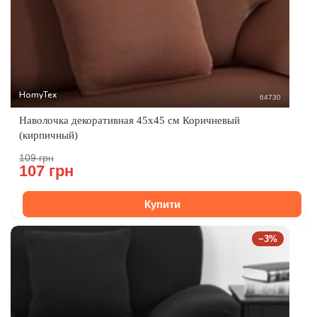
HomyTex
64730
Наволочка декоративная 45x45 см Коричневый
(кирпичный)
109 грн
107 грн
Купити
−3%