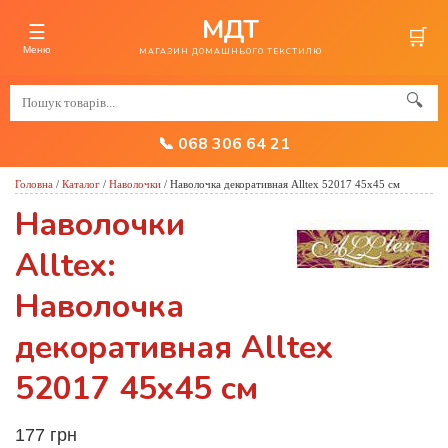
МДТ
☰
🛒
Меню
МАГАЗИН ДОМАШНЬОГО ТЕКСТИЛЮ
🔍
📞 068 306 64 21
Головна
/
Каталог
/
Наволочки
/
Наволочка декоративная Alltex 52017 45x45 см
Наволочки
Alltex:
Наволочка
декоративная Alltex
52017 45x45 см
177 грн