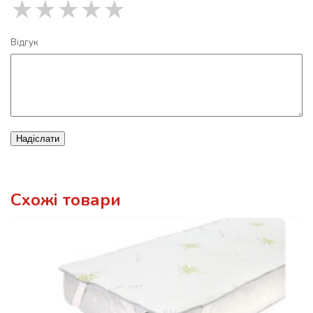
★
★
★
★
★
Відгук
Надіслати
Схожі товари