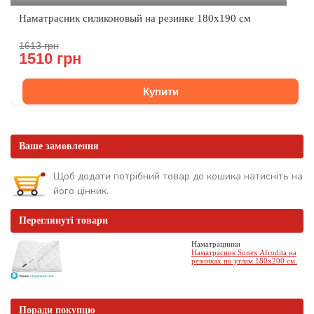
Наматрасник силиконовый на резинке 180х190 см
1613 грн
1510 грн
Купити
Ваше замовлення
Щоб додати потрібний товар до кошика натисніть на
його цінник.
Переглянуті товари
Наматрацники
Наматрасник Sonex Afrodita на
резинках по углам 180х200 см.
Поради покупцю