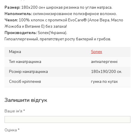
Размер:
180x200 см+ широкая резинка по углам матраса.
Наполнитель:
силиконизированное полиэфирное волокно.
Чехол:
100% хлопок с пропиткой EvoCare® (Алое Вера, Масло
Жожоба и Витамие Е) без запаха!
Производитель:
Sonex(Украина).
Гипоаллергенный, препятствует росту бактерий и грибов.
Марка
Sonex
Тип наматрацника
антиалергенні
Розмір наматрацника
180х190/200 см.
Спосіб кріплення
гумка по кутах
Залишити відгук
Ваше ім'я *
Оцінка *