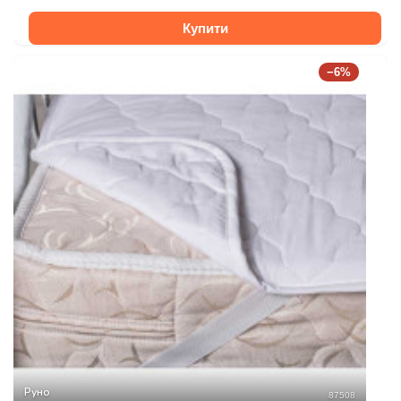
Купити
−6%
Руно
87508