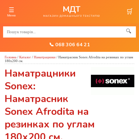
МДТ
☰
🛒
Меню
МАГАЗИН ДОМАШНЬОГО ТЕКСТИЛЮ
🔍
📞 068 306 64 21
Головна
/
Каталог
/
Наматрацники
/
Наматрасник Sonex Afrodita на резинках по углам
180х200 см.
Наматрацники
Sonex:
Наматрасник
Sonex Afrodita на
резинках по углам
180х200 см.