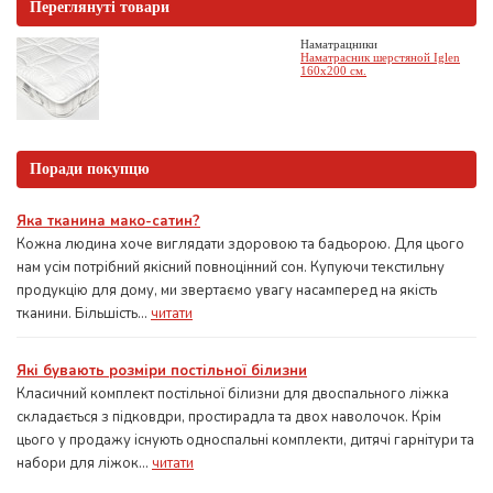
Переглянуті товари
Наматрацники
Наматрасник шерстяной Iglen
160х200 см.
Поради покупцю
Яка тканина мако-сатин?
Кожна людина хоче виглядати здоровою та бадьорою. Для цього
нам усім потрібний якісний повноцінний сон. Купуючи текстильну
продукцію для дому, ми звертаємо увагу насамперед на якість
тканини. Більшість...
читати
Які бувають розміри постільної білизни
Класичний комплект постільної білизни для двоспального ліжка
складається з підковдри, простирадла та двох наволочок. Крім
цього у продажу існують односпальні комплекти, дитячі гарнітури та
набори для ліжок...
читати