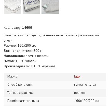
Код товару:
14606
Наматрасник шерстяной, окантованный бейкой, с резинками по
углам.
Размер:
160x200 см.
Вес наполнителя:
500 г.
Наполнение:
овечья
шерсть.
Чехол:
100% хлопок.
Производитель:
IGLEN (Украина).
Марка
Iglen
Спосіб кріплення
гумка по кутах
Тип наматрацника
вовняні
Розмір наматрацника
160х190/200 см.