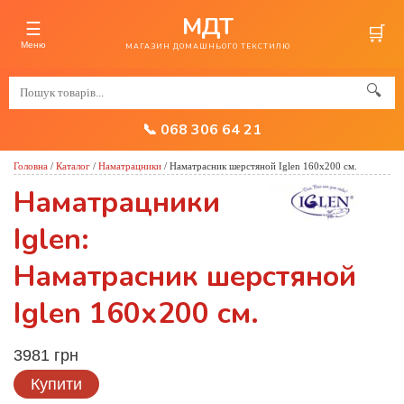
МДТ
☰
🛒
Меню
МАГАЗИН ДОМАШНЬОГО ТЕКСТИЛЮ
🔍
📞 068 306 64 21
Головна
/
Каталог
/
Наматрацники
/
Наматрасник шерстяной Iglen 160х200 см.
Наматрацники
Iglen:
Наматрасник шерстяной
Iglen 160х200 см.
3981 грн
Купити