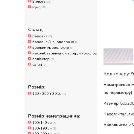
Вилюта
(35)
Руно
(99)
Склад
:
бавовна
(2)
бавовна / нановолокно
(6)
вовна/мікроволокно
(5)
махра/бавовна/поліестер/мікрофібра
(10)
поліестер
(21)
сатин
(4)
Код товару:
9
Наматрасник Mi
Розмір
:
по
периметру
)
160 х 200 + 30 см
(1)
Размер:
80x200
Чехол:
Итальян
Розмір наматрацника
:
100x140 см
(2)
Наполнитель:
5
100х190 см
(5)