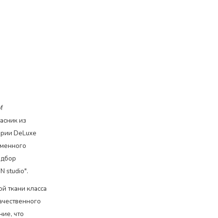
f
асник из
ерии DeLuxe
еменного
одбор
 studio".
й ткани класса
качественного
ние, что