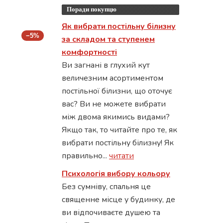
Поради покупцю
Як вибрати постільну білизну
−5%
за складом та ступенем
комфортності
Ви загнані в глухий кут
величезним асортиментом
постільної білизни, що оточує
вас? Ви не можете вибрати
між двома якимись видами?
Якщо так, то читайте про те, як
вибрати постільну білизну! Як
правильно...
читати
Психологія вибору кольору
Без сумніву, спальня це
священне місце у будинку, де
ви відпочиваєте душею та