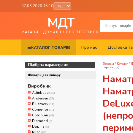
07.08.2026 15:10
МДТ
МАГАЗИН ДОМАШНЬОГО ТЕКСТИЛЮ
Про нас
Доставка та
☰
КАТАЛОГ ТОВАРІВ
Головна
/
Каталог
/
Н
Підбір за параметрами
периметру)
Намат
Фільтри для вибору
Виробник
:
Наматр
Altinbasak
(5)
Andersen
(25)
DeLux
Billerbeck
(11)
Come-for
(71)
(непр
Cotoblau
(48)
Diamond
(2)
перим
Dophia
(5)
Iglen
(88)