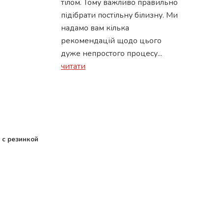
тілом. Тому важливо правильно
підібрати постільну білизну. Ми
надамо вам кілька
рекомендацій щодо цього
дуже непростого процесу...
читати
 с резинкой