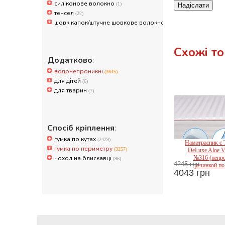
силіконове волокно
(1)
Надіслати
тенсел
(22)
шовк капок/штучне шовкове волокно
(752)
Схожі т
Додатково
:
водонепроникні
(3645)
для дітей
(6)
для тварин
(7)
Спосіб кріплення
:
гумка по кутах
(2429)
Наматрасник с 
гумка по периметру
(3257)
DeLuxe Aloe V
чохол на блискавці
№316 (непр
(96)
4245 грн
резинкой по
4043 грн
Mir