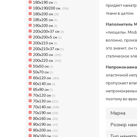
180х190 см
(7)
придает наматр
180х190/200 см.
(550)
ткани в целом.
180х200 см
(28)
185x205 см
(1)
Наполнитель M
190x200 см
(3)
200x200+37 см
«лиоцель». Mod
(3)
200x200+5 см
(1)
волокно, произ
200x210 см
(6)
это значит, он 
200x210+37 см
(1)
200х200 см.
(292)
статическое эл
200х220 см.
(264)
50х50 см
Непромокаема
(1)
50х70 см
(1)
эластичной неп
60x120 см.
(261)
пропускает влаг
60x140 см
(2)
65х90 см
(1)
непромокаемых 
70x120 см
(1)
поэтому во вре
70x130 см
(222)
70х140 см.
(249)
Марка
70х190 см
(234)
80x160 см.
(33)
Розмір на
80x190 см.
(14)
80x200 см.
(12)
Тип намат
80х160 см
(204)