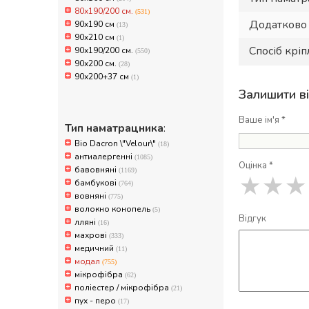
80х190/200 см.
(531)
Додатково
90x190 см
(13)
90x210 см
(1)
Спосіб крі
90х190/200 см.
(550)
90х200 см.
(28)
90х200+37 см
(1)
Залишити в
Ваше ім'я *
Тип наматрацника
:
Bio Dacron \"Velour\"
(18)
антиалергенні
(1085)
Оцінка *
бавовняні
(1169)
★
★
★
бамбукові
(764)
вовняні
(775)
волокно конопель
(5)
Відгук
лляні
(16)
махрові
(333)
медичний
(11)
модал
(755)
мікрофібра
(62)
поліестер / мікрофібра
(21)
пух - перо
(17)