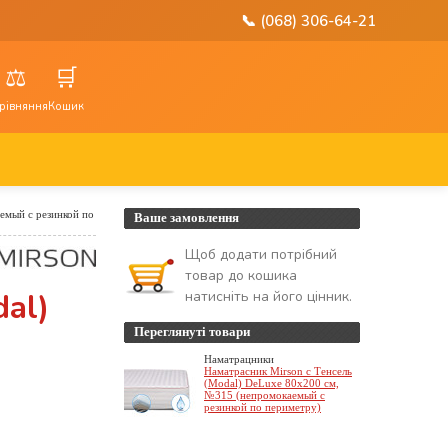
📞 (068) 306-64-21
⚖️
🛒
рівняння
Кошик
емый с резинкой по
Ваше замовлення
Щоб додати потрібний
товар до кошика
al)
натисніть на його цінник.
Переглянуті товари
Наматрацники
Наматрасник Mirson с Тенсель
(Modal) DeLuxe 80x200 см,
№315 (непромокаемый с
резинкой по периметру)