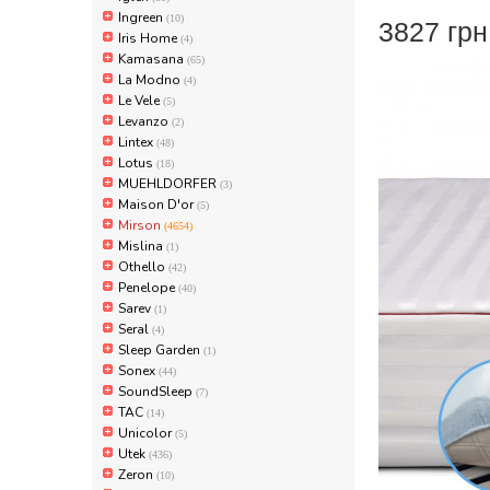
Ingreen
(10)
3827 гр
Iris Home
(4)
Kamasana
(65)
La Modno
(4)
Le Vele
(5)
Levanzo
(2)
Lintex
(48)
Lotus
(18)
MUEHLDORFER
(3)
Maison D'or
(5)
Mirson
(4654)
Mislina
(1)
Othello
(42)
Penelope
(40)
Sarev
(1)
Seral
(4)
Sleep Garden
(1)
Sonex
(44)
SoundSleep
(7)
TAC
(14)
Unicolor
(5)
Utek
(436)
Zeron
(10)