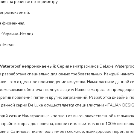
ния:
на резинке по
периметру
.
епромокаемый.
а фирменная.
:
Украина-Италия.
а:
Mirson.
Waterproof непромокаемый:
Серия наматрасников DeLuxe Waterproo
разработана специально для самых требовательных. Каждый наматр
uxe - это отдельное произведение искусства. Наматрасники данной с
ромокаемые обеспечат полную защиту Вашего матраса от преждевр
вратив появления пятен и других загрязнений. Разработка дизайна, п
 данной серии De Luxe осуществляется специалистами «ITALIAN DESIGN
ский сатин
:
Наматрасник выполнен из высококачественной итальянско
-страйп которая долговечна, состоит исключительно со 100% высоко
окна. Сатиновая ткань чехла имеет сложное, жаккардовое переплете