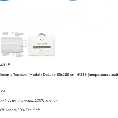
4915
rson с Тенсель (Modal) DeLuxe
80x200 см, №
315
(непромокаемый
 см.
ский Сатин Жаккард, 100% хлопок
.
0% Modal/50% Eco-Soft
.