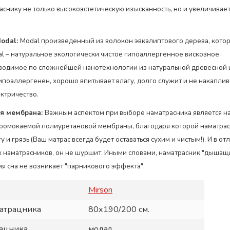
аснику не только высокоэстетическую изысканность, но и увеличивае
odal:
Modal произведенный из волокон эвкалиптового дерева, кото
al – натуральное экологически чистое гипоаллергенное вискозное
водимое по сложнейшей нанотехнологии из натуральной древесной
гипоаллергенен, хорошо впитывает влагу, долго служит и не накаплив
ектричество.
я мембрана:
Важным аспектом при выборе наматрасника является н
ромокаемой полиуретановой мембраны, благодаря которой наматрас
у и грязь (Ваш матрас всегда будет оставаться сухим и чистым!). И в от
наматрасников, он не шуршит. Иными словами, наматрасник "дышащ
мя сна не возникает "парникового эффекта".
Mirson
матрацника
80х190/200 см.
рацника
модал