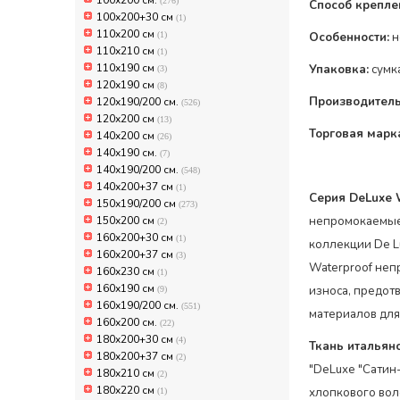
100х200 см.
(276)
Способ крепле
100х200+30 см
(1)
110x200 см
(1)
Особенности:
н
110x210 см
(1)
110х190 см
Упаковка:
сумк
(3)
120х190 см
(8)
Производитель
120х190/200 см.
(526)
120х200 см
(13)
Торговая марк
140x200 см
(26)
140х190 см.
(7)
140х190/200 см.
(548)
140х200+37 см
(1)
Серия DeLuxe 
150х190/200 см
(273)
150х200 см
непромокаемые 
(2)
160x200+30 см
(1)
коллекции De L
160x200+37 см
(3)
Waterproof неп
160x230 см
(1)
160х190 см
износа, предот
(9)
160х190/200 см.
(551)
материалов для
160х200 см.
(22)
180x200+30 см
(4)
Ткань итальян
180x200+37 см
(2)
"DeLuxe "Сатин
180x210 см
(2)
180x220 см
хлопкового вол
(1)