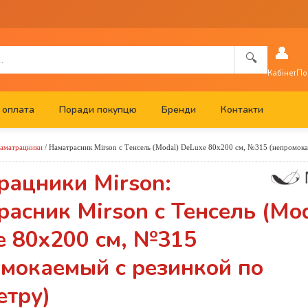
👤
🔍
Кабінет
По
 оплата
Поради покупцю
Бренди
Контакти
аматрацники
/
Наматрасник Mirson с Тенсель (Modal) DeLuxe 80x200 см, №315 (непромока
рацники Mirson:
асник Mirson с Тенсель (Mod
e 80x200 см, №315
омокаемый с резинкой по
етру)