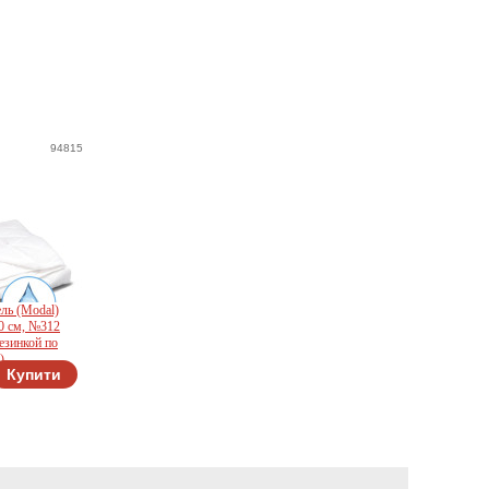
94815
ль (Modal)
0 см, №312
езинкой по
)
Купити