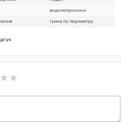
водонепроникні
плення
гумка по периметру
ідгук
★
★