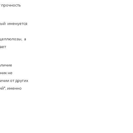
т прочность
рый именуется
 целлюлозы, а
ает
аличие
ник не
личии от других
ий", именно