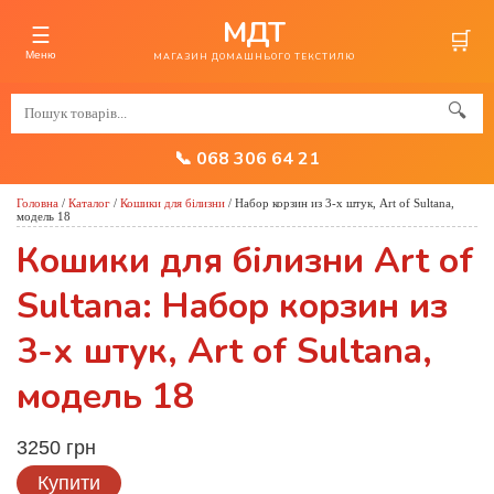
МДТ
☰
🛒
Меню
МАГАЗИН ДОМАШНЬОГО ТЕКСТИЛЮ
🔍
📞 068 306 64 21
Головна
/
Каталог
/
Кошики для білизни
/
Набор корзин из 3-х штук, Art of Sultana,
модель 18
Кошики для білизни Art of
Sultana: Набор корзин из
3-х штук, Art of Sultana,
модель 18
3250 грн
Купити