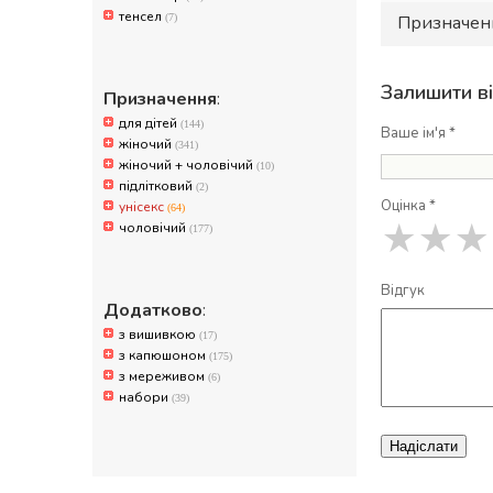
тенсел
(7)
Призначен
Залишити в
Призначення
:
для дітей
(144)
Ваше ім'я *
жіночий
(341)
жіночий + чоловічий
(10)
підлітковий
(2)
Оцінка *
унісекс
(64)
★
★
★
чоловічий
(177)
Відгук
Додатково
:
з вишивкою
(17)
з капюшоном
(175)
з мереживом
(6)
набори
(39)
Надіслати