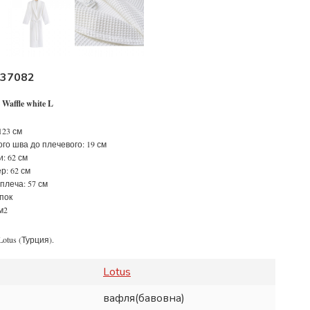
37082
Waffle white L
123 см
ого шва до плечевого: 19 см
и: 62 см
р: 62 см
 плеча: 57 см
пок
м2
 Lotus (Турция).
Lotus
вафля(бавовна)