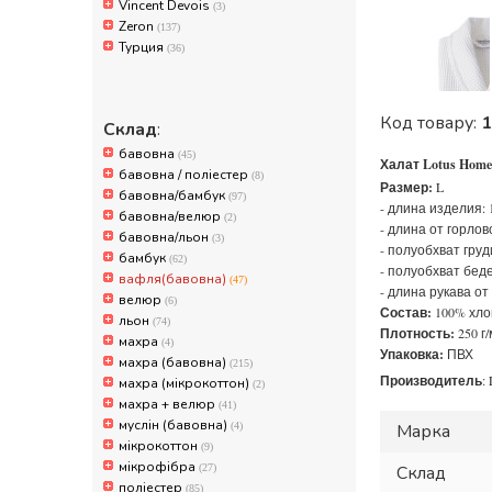
Vincent Devois
(3)
Zeron
(137)
Турция
(36)
Код товару:
1
Склад
:
бавовна
(45)
Халат Lotus Home 
бавовна / поліестер
(8)
Размер:
L
бавовна/бамбук
(97)
- длина изделия: 
бавовна/велюр
(2)
- длина от горлов
бавовна/льон
(3)
- полуобхват груд
бамбук
(62)
- полуобхват беде
вафля(бавовна)
(47)
- длина рукава от
велюр
(6)
Состав:
100% хло
льон
(74)
Плотность:
250 г/
махра
(4)
Упаковка:
ПВХ
махра (бавовна)
(215)
Производитель
:
махра (мікрокоттон)
(2)
махра + велюр
(41)
муслін (бавовна)
(4)
Марка
мікрокоттон
(9)
мікрофібра
(27)
Склад
поліестер
(85)