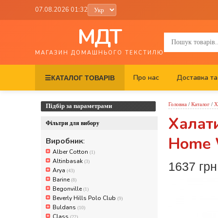
07.08.2026 01:32
МДТ
МАГАЗИН ДОМАШНЬОГО ТЕКСТИЛЮ
Про нас
Доставка та
☰
КАТАЛОГ ТОВАРІВ
Головна
/
Каталог
/
Х
Підбір за параметрами
Халати
Фільтри для вибору
Home W
Виробник
:
Alber Cotton
(1)
Altinbasak
(3)
1637 грн
Arya
(43)
Barine
(8)
Begonville
(1)
Beverly Hills Polo Club
(9)
Buldans
(10)
Class
(22)