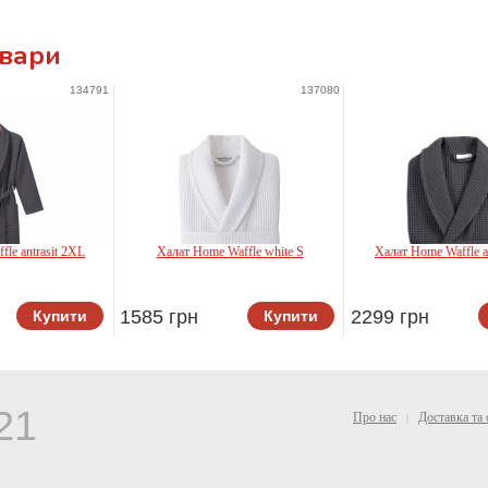
овари
134791
137080
le antrasit 2XL
Халат Home Waffle white S
Халат Home Waffle a
1585 грн
2299 грн
Купити
Купити
tus
Lotus
Lotus
21
Про нас
Доставка та 
|