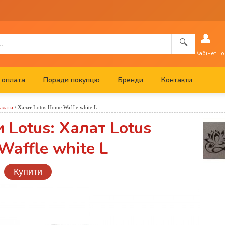
👤
🔍
Кабінет
По
 оплата
Поради покупцю
Бренди
Контакти
алати
/
Халат Lotus Home Waffle white L
 Lotus: Халат Lotus
affle white L
Купити