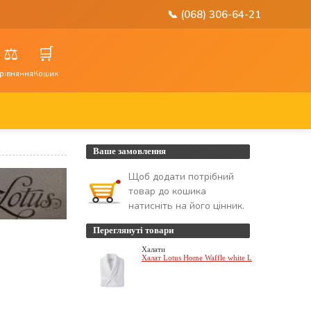
📞 (068) 306-64-21
⚖️
🛒
рівняння
Кошик
Ваше замовлення
Щоб додати потрібний
товар до кошика
натисніть на його цінник.
Переглянуті товари
Халати
Халат Lotus Home Waffle white L