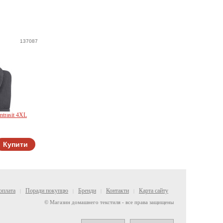
137087
ntrasit 4XL
Купити
оплата
Поради покупцю
Бренди
Контакти
Карта сайту
|
|
|
|
© Магазин домашнего текстиля - все права защищены