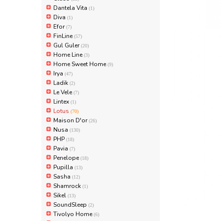
Dantela Vita
(1)
Diva
(1)
Efor
(7)
FinLine
(57)
Gul Guler
(20)
Home Line
(3)
Home Sweet Home
(9)
Irya
(47)
Ladik
(2)
Le Vele
(7)
Lintex
(1)
Lotus
(70)
Maison D'or
(26)
Nusa
(130)
PHP
(18)
Pavia
(7)
Penelope
(18)
Pupilla
(13)
Sasha
(12)
Shamrock
(1)
Sikel
(13)
SoundSleep
(2)
Tivolyo Home
(6)