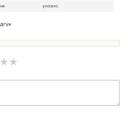
ня
унісекс
ідгук
★
★