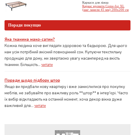
Каркаси для ліжка
Каркас кровати Come-for XL
(шаг ламели 45 мм) 200х200 см
Поради покупцю
Яка тканина мако-сатин?
Кожна людина хоче виглядати здоровою та бадьорою. Для цього
нам усім потрібний якісний повноцінний сон. Купуючи текстильну
продукцію для дому, ми звертаємо увагу насамперед на якість
тканини. Більшість...
читати
Поради щодо підбору штор
Якщо ви придбали нову квартиру і вже замислилися про покупку
меблів, не забувайте про важливу роль **штор** в інтер'єрі. Часто
їх вибір відкладають на останній момент, хоча декор вікна дуже
важливий для...
читати