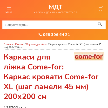
МДТ
☰
🛒
Меню
МАГАЗИН ДОМАШНЬОГО ТЕКСТИЛЮ
🔍
📞 068 306 64 21
Головна
/
Каталог
/
Каркаси для ліжка
/
Каркас кровати Come-for XL (шаг ламели 45
мм) 200х200 см
Каркаси для
ліжка Come-for:
Каркас кровати Come-for
XL (шаг ламели 45 мм)
200х200 см
135790 грн