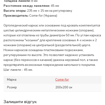
Толщина ламели:
8 мм
Расстояние между ламелями:
45 мм
Высота опоры:
235 мм + 15 мм на регулировку
Производитель:
Come-for (Украина)
Ортопедический каркас или основание под кровать комплектуется
шестью цилиндрическими металлическими ножками (опорами),
которые изготовлены из трубы диаметром 50 мм. По углам каркаса
расположены "косынки" для крепления основных 4-х ножек и 2
ножками (опорами) на центральной (разделительной) церге.
Ножки каркасов оснащены пластиковыми подножками,
регулируемыми по высоте. Это позволяет надежно установить
каркас (без перекосов и качания) дажена неровный пол, а также
предотвратить возможные повреждения напольного покрытия.
Шаг ламели - 45 мм.
Марка
Come-for
Розмір
200x200 см
Залишити відгук