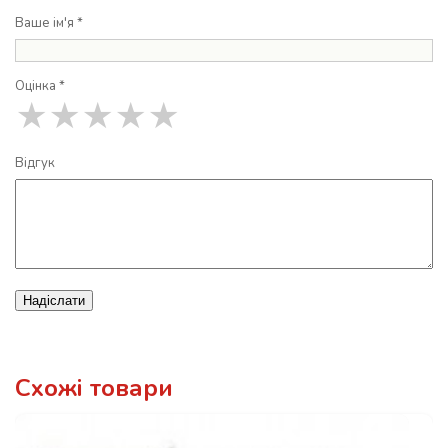
Ваше ім'я *
Оцінка *
★
★
★
★
★
Відгук
Надіслати
Схожі товари