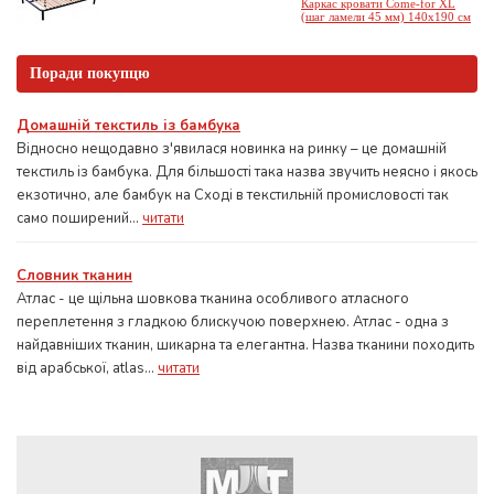
Каркас кровати Come-for XL
(шаг ламели 45 мм) 140х190 см
Поради покупцю
Домашній текстиль із бамбука
Відносно нещодавно з'явилася новинка на ринку – це домашній
текстиль із бамбука. Для більшості така назва звучить неясно і якось
екзотично, але бамбук на Сході в текстильній промисловості так
само поширений...
читати
Словник тканин
Атлас - це щільна шовкова тканина особливого атласного
переплетення з гладкою блискучою поверхнею. Атлас - одна з
найдавніших тканин, шикарна та елегантна. Назва тканини походить
від арабської, atlas...
читати