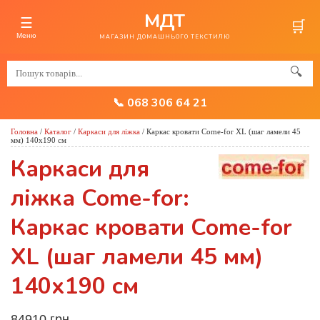
МДТ
☰
🛒
Меню
МАГАЗИН ДОМАШНЬОГО ТЕКСТИЛЮ
🔍
📞 068 306 64 21
Головна
/
Каталог
/
Каркаси для ліжка
/
Каркас кровати Come-for XL (шаг ламели 45
мм) 140х190 см
Каркаси для
ліжка Come-for:
Каркас кровати Come-for
XL (шаг ламели 45 мм)
140х190 см
84910 грн