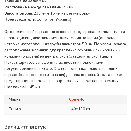
Толщина ламели:
8 мм
Расстояние между ламелями:
45 мм
Высота опоры:
235 мм + 15 мм на регулировку
Производитель:
Come-for (Украина)
Ортопедический каркас или основание под кровать комплектуется
шестью цилиндрическими металлическими ножками (опорами),
которые изготовлены из трубы диаметром 50 мм. По углам каркаса
расположены "косынки" для крепления основных 4-х ножек и 2
ножками (опорами) на центральной (разделительной) церге.
Ножки каркасов оснащены пластиковыми подножками,
регулируемыми по высоте. Это позволяет надежно установить
каркас (без перекосов и качания) дажена неровный пол, а также
предотвратить возможные повреждения напольного покрытия.
Шаг ламели - 45 мм.
Марка
Come-for
Розмір
140x190 см
Залишити відгук