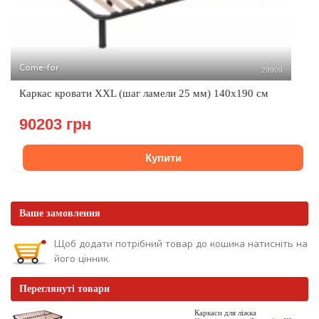
Come-for
29909
Каркас кровати XXL (шаг ламели 25 мм) 140х190 см
90203 грн
Купити
Ваше замовлення
Щоб додати потрібний товар до кошика натисніть на
його цінник.
Переглянуті товари
Каркаси для ліжка