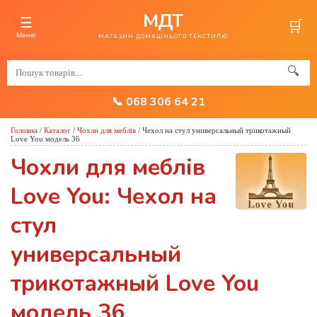
МДТ
☰
🛒
Меню
МАГАЗИН ДОМАШНЬОГО ТЕКСТИЛЮ
🔍
📞 068 306 64 21
Головна
/
Каталог
/
Чохли для меблів
/
Чехол на стул универсальный трикотажный
Love You модель 36
Чохли для меблів
Love You: Чехол на
стул
универсальный
трикотажный Love You
модель 36