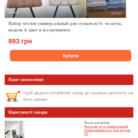
Zeron
142137
Набор чехлов универсальный для стульев из 6- ти штук,
модель 4, цвет в ассортименте
893 грн
Купити
Ваше замовлення
Щоб додати потрібний товар до кошика натисніть на
його цінник.
Переглянуті товари
Чохли для меблів
Чехол на стул универсальный
трикотажный Love You модель
36