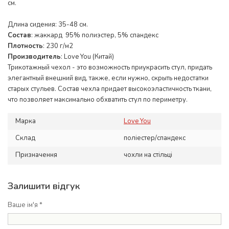
см.
Длина сидения: 35-48 см.
Состав
: жаккард 95% полиэстер, 5% спандекс
Плотность
: 230 г/м2
Производитель
: Love You (Китай)
Трикотажный чехол - это возможность приукрасить стул, придать
элегантный внешний вид, также, если нужно, скрыть недостатки
старых стульев. Состав чехла придает высокоэластичность ткани,
что позволяет максимально обхватить стул по периметру.
Марка
Love You
Склад
поліестер/спандекс
Призначення
чохли на стільці
Залишити відгук
Ваше ім'я *