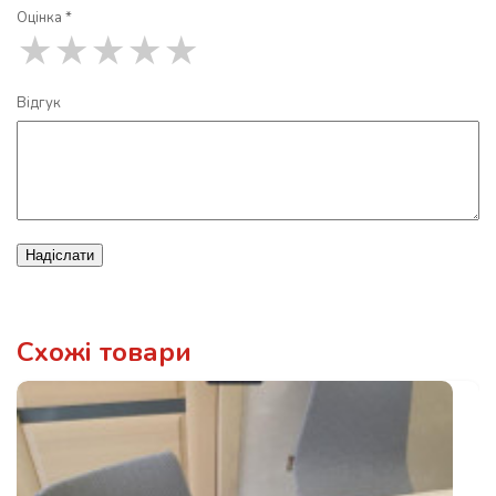
Оцінка *
★
★
★
★
★
Відгук
Надіслати
Схожі товари