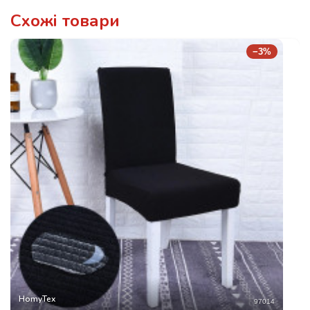
Схожі товари
−3%
HomyTex
97014