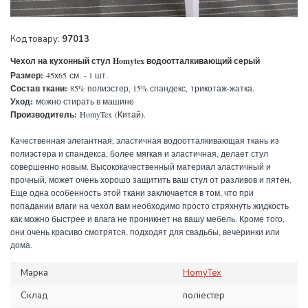
Код товару:
97013
Чехол на кухонный стул Homytex водоотталкивающий серый
Размер:
45х65
см.
- 1 шт.
Состав ткани:
85% полиэстер, 15% спандекс,
т
рикотаж-жатка
.
Уход:
можно стирать в машине
Производитель:
HomyTex
(Китай).
Качественная элегантная, эластичная водоотталкивающая ткань из
полиэстера и спандекса, более мягкая и эластичная, делает стул
совершенно новым. Высококачественный материал эластичный и
прочный, может очень хорошо защитить ваш стул от разливов и пятен.
Еще одна особенность этой ткани заключается в том, что при
попадании влаги на чехол вам необходимо просто стряхнуть жидкость
как можно быстрее и влага не проникнет на вашу мебель. Кроме того,
они очень красиво смотрятся, подходят для свадьбы, вечеринки или
дома.
Марка
HomyTex
Склад
поліестер