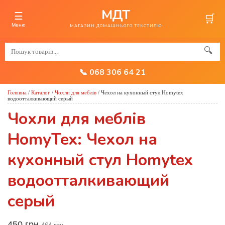
МДТ
☰
🛒
Меню
МАГАЗИН ДОМАШНЬОГО ТЕКСТИЛЮ
🔍
📞 068 306 64 21
Головна
/
Каталог
/
Чохли для меблів
/
Чехол на кухонный стул Homytex
водоотталкивающий серый
Чохли для меблів
HomyTex: Чехол на
кухонный стул Homytex
водоотталкивающий
серый
450 грн