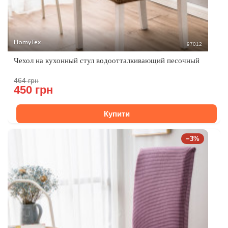
HomyTex
97012
Чехол на кухонный стул водоотталкивающий песочный
464 грн
450 грн
Купити
−3%