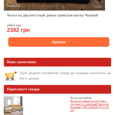
HomyTex
71243
Чехол на двухместный диван трикотаж-жатка Черный
2457 грн
2382 грн
Купити
Ваше замовлення
Щоб додати потрібний товар до кошика натисніть на
його цінник.
Переглянуті товари
Чохли для меблів
Чехол на диванную подушку -
сидушку 2-х местный Homytex
бежевый (100-120x50-70+5-20
см)