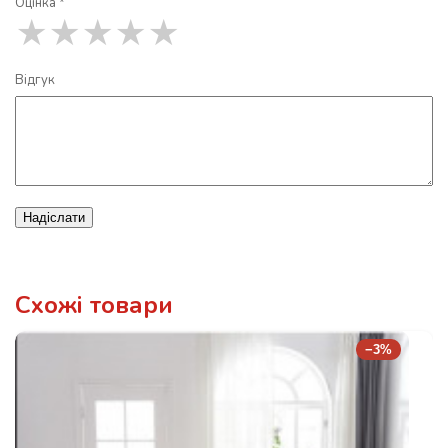
Оцінка *
★
★
★
★
★
Відгук
Надіслати
Схожі товари
−3%