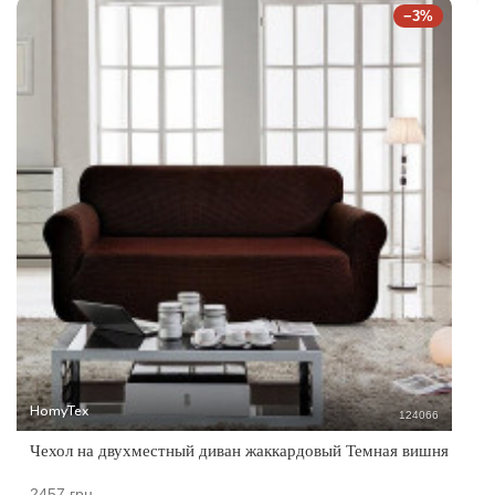
−3%
HomyTex
124066
Чехол на двухместный диван жаккардовый Темная вишня
2457 грн