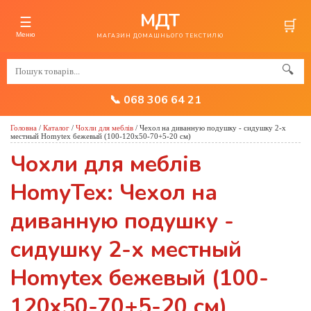
МДТ
☰
🛒
Меню
МАГАЗИН ДОМАШНЬОГО ТЕКСТИЛЮ
🔍
📞 068 306 64 21
Головна
/
Каталог
/
Чохли для меблів
/
Чехол на диванную подушку - сидушку 2-х
местный Homytex бежевый (100-120x50-70+5-20 см)
Чохли для меблів
HomyTex: Чехол на
диванную подушку -
сидушку 2-х местный
Homytex бежевый (100-
120x50-70+5-20 см)