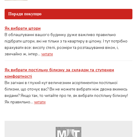
Поради покупцю
Як вибрати штори
В облаштуванні вашого будинку дуже важливо правильно
підібрати штори, які не тільки з та квартиру в цілому. І тут потрібно
врахувати все: висоту стелі, розміри та розташування вікон, і,
звичайно ж, інтер...
читати
Як вибрати постільну білизну за складом та ступенем
комфортності
Ви загнані в глухий кут величезним асортиментом постільної
білизни, що оточує вас? Ви не можете вибрати між двома якимись
видами? Якщо так, то читайте про те, як вибрати постільну білизну!
Як правильно...
читати