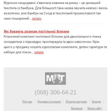
Відносно нещодавно з'явилася новинка на ринку – це домашній
текстиль із бамбука. Для більшості така назва звучить неясно і якось
екзотично, але бамбук на Сході в текстильній промисловості так
само поширений...
читати
Які бувають розміри постільної білизни
Класичний комплект постільної білизни для двоспального ліжка
складається з підковдри, простирадла та двох наволочок. Крім
цього у продажу існують односпальні комплекти, дитячі гарнітури та
набори для ліжок...
читати
(068) 306-64-21
Про нас
Доставка та оплата
Поради покупцю
Бренди
|
|
|
|
Контакти
Карта сайту
|