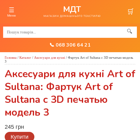
МДТ
☰
🛒
Меню
МАГАЗИН ДОМАШНЬОГО ТЕКСТИЛЮ
🔍
📞 068 306 64 21
Головна
/
Каталог
/
Аксесуари для кухні
/
Фартук Art of Sultana с 3D печатью модель
3
Аксесуари для кухні Art of
Sultana: Фартук Art of
Sultana с 3D печатью
модель 3
245 грн
Купити